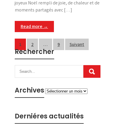
joyeux Noël rempli de joie, de chaleur et de
moments partagés avec […]
Read more →
Pagination
1
2
…
9
Suivant
Rechercher
des
publications
Archives
Archives
Derniéres actualités