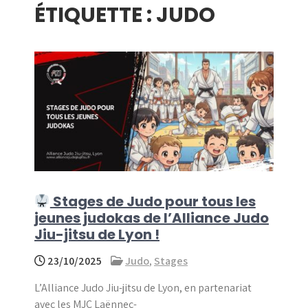
ÉTIQUETTE :
JUDO
menu
Stages de Judo pour tous les
jeunes judokas de l’Alliance Judo
Jiu-jitsu de Lyon !
23/10/2025
Judo
,
Stages
L’Alliance Judo Jiu-jitsu de Lyon, en partenariat
avec les MJC Laënnec-