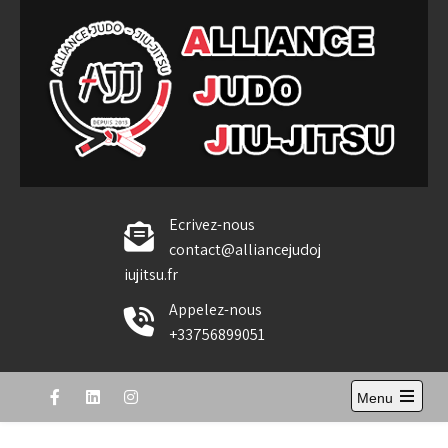
Skip
to
content
Alliance Judo Jiu-jitsu
Ecrivez-nous
contact@alliancejudoj
iujitsu.fr
Appelez-nous
+33756899051
Menu
Open
the
main