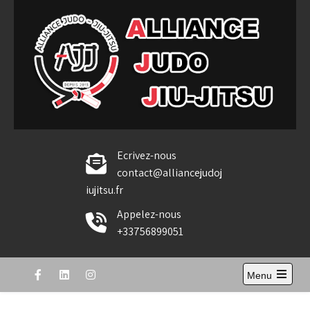
Skip
to
content
Alliance Judo Jiu-jitsu
Ecrivez-nous
contact@alliancejudoj
iujitsu.fr
Appelez-nous
+33756899051
Menu
Open
the
main