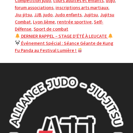
Compétition judo
,
cours adultes et enfants
,
dojo
,
forum associations
,
inscriptions arts martiaux
,
Jiu-jitsu
,
JJB
,
judo
,
Judo enfants
,
Jujitsu
,
Jujitsu
Combat
,
Lyon 8ème
,
rentrée sportive
,
Self-
Défense
,
Sport de combat
Navigation
DERNIER RAPPEL – STAGE D’ÉTÉ À LEUCATE
Événement Spécial : Séance Géante de Kung
de
Fu Panda au Festival Lumière !
l’article