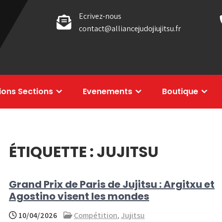
Ecrivez-nous
contact@alliancejudojiujitsu.fr
tions Sections
Evenements
Boutique
ÉTIQUETTE :
JUJITSU
Grand Prix de Paris de Jujitsu : Argitxu et
Agostino visent les mondes
10/04/2026
Compétition
,
Jujitsu