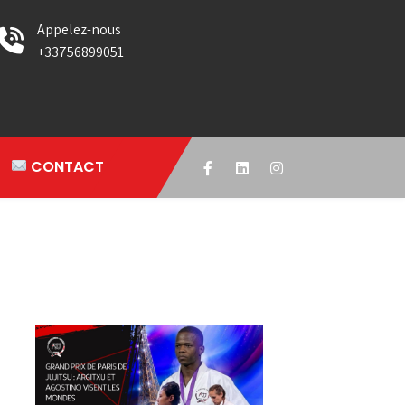
Appelez-nous
+33756899051
CONTACT