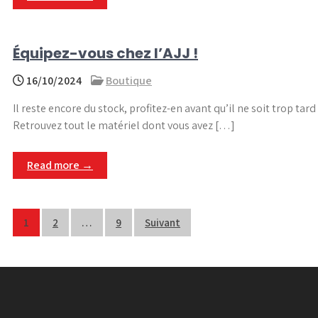
Équipez-vous chez l’AJJ !
16/10/2024
Boutique
Il reste encore du stock, profitez-en avant qu’il ne soit trop tard 
Retrouvez tout le matériel dont vous avez […]
Read more →
Pagination
1
2
…
9
Suivant
des
publications