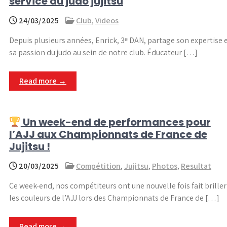
service du judo jujitsu
24/03/2025
Club
,
Videos
Depuis plusieurs années, Enrick, 3ᵉ DAN, partage son expertise 
sa passion du judo au sein de notre club. Éducateur […]
Read more →
Un week-end de performances pour
l’AJJ aux Championnats de France de
Jujitsu !
20/03/2025
Compétition
,
Jujitsu
,
Photos
,
Resultat
Ce week-end, nos compétiteurs ont une nouvelle fois fait briller
les couleurs de l’AJJ lors des Championnats de France de […]
Read more →