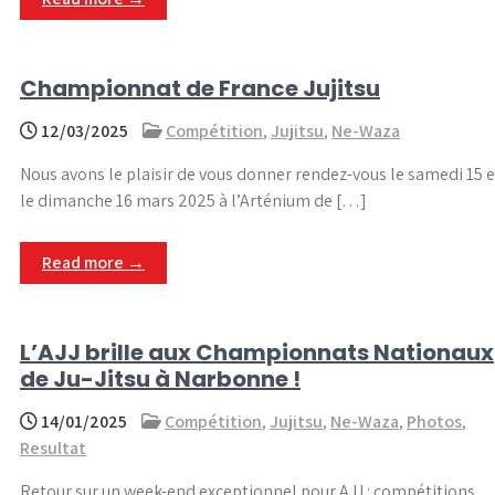
Championnat de France Jujitsu
12/03/2025
Compétition
,
Jujitsu
,
Ne-Waza
Nous avons le plaisir de vous donner rendez-vous le samedi 15 e
le dimanche 16 mars 2025 à l’Arténium de […]
Read more →
L’AJJ brille aux Championnats Nationaux
de Ju-Jitsu à Narbonne !
14/01/2025
Compétition
,
Jujitsu
,
Ne-Waza
,
Photos
,
Resultat
Retour sur un week-end exceptionnel pour AJJ : compétitions,