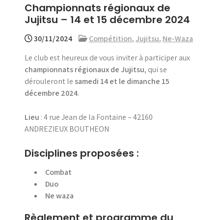
Championnats régionaux de
menu
Jujitsu – 14 et 15 décembre 2024
30/11/2024
Compétition
,
Jujitsu
,
Ne-Waza
Le club est heureux de vous inviter à participer aux
championnats régionaux de Jujitsu
, qui se
dérouleront le
samedi 14 et le dimanche 15
décembre 2024
.
Lieu
: 4 rue Jean de la Fontaine – 42160
ANDREZIEUX BOUTHEON
Disciplines proposées :
Combat
Duo
Ne waza
Règlement et programme du