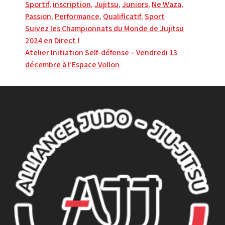
Sportif
,
inscription
,
Jujitsu
,
Juniors
,
Ne Waza
,
Passion
,
Performance
,
Qualificatif
,
Sport
Navigation
Suivez les Championnats du Monde de Jujitsu
2024 en Direct !
de
Atelier Initiation Self-défense – Vendredi 13
l’article
décembre à l’Espace Vollon