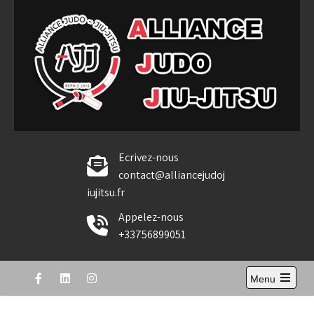
Skip
to
content
Alliance Judo Jiu-jitsu
Ecrivez-nous
contact@alliancejudoj
iujitsu.fr
Appelez-nous
+33756899051
Menu
Open
the
main