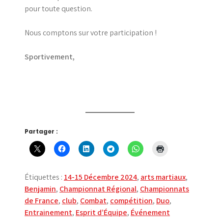
pour toute question.
Nous comptons sur votre participation !
Sportivement,
Partager :
Étiquettes :
14-15 Décembre 2024
,
arts martiaux
,
Benjamin
,
Championnat Régional
,
Championnats
de France
,
club
,
Combat
,
compétition
,
Duo
,
Entrainement
,
Esprit d’Équipe
,
Événement