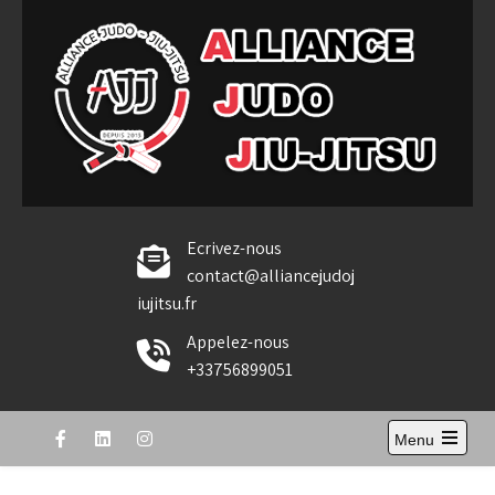
Skip
to
content
Alliance Judo Jiu-jitsu
Ecrivez-nous
contact@alliancejudoj
iujitsu.fr
Appelez-nous
+33756899051
Menu
Open
the
main