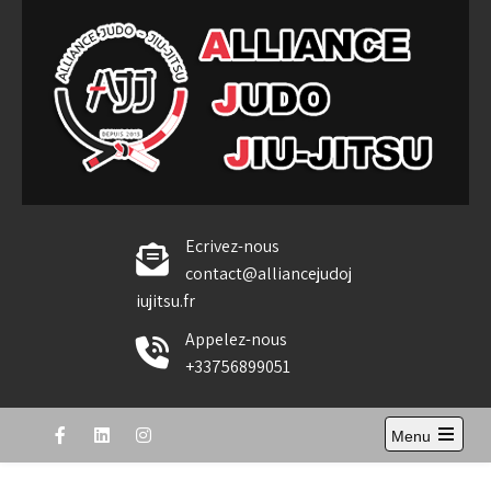
Skip
to
content
Alliance Judo Jiu-jitsu
Ecrivez-nous
contact@alliancejudoj
iujitsu.fr
Appelez-nous
+33756899051
Menu
Open
the
main