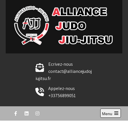
Skip
to
content
Alliance Judo Jiu-jitsu
Ecrivez-nous
contact@alliancejudoj
iujitsu.fr
Appelez-nous
+33756899051
Menu
Open
the
main