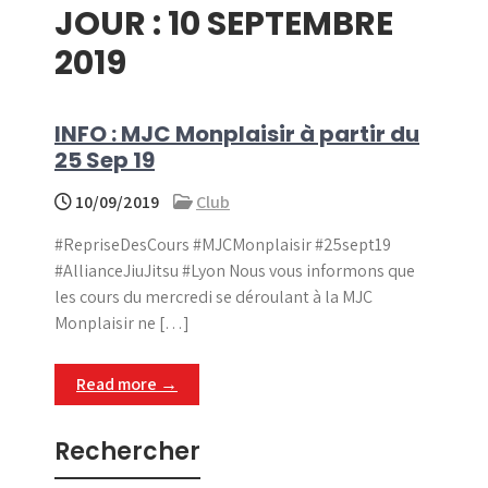
JOUR :
10 SEPTEMBRE
menu
2019
INFO : MJC Monplaisir à partir du
25 Sep 19
10/09/2019
Club
#RepriseDesCours #MJCMonplaisir #25sept19
#AllianceJiuJitsu #Lyon Nous vous informons que
les cours du mercredi se déroulant à la MJC
Monplaisir ne […]
Read more →
Rechercher