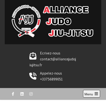
Skip
to
content
Alliance Judo Jiu-jitsu
Ecrivez-nous
contact@alliancejudoj
iujitsu.fr
Appelez-nous
+33756899051
Menu
Open
the
main