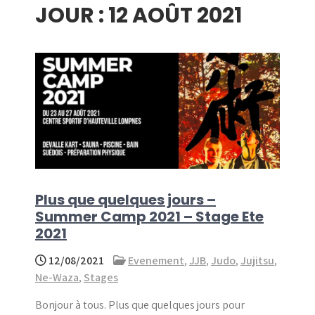
JOUR :
12 AOÛT 2021
menu
Plus que quelques jours –
Summer Camp 2021 – Stage Ete
2021
12/08/2021
Evenement
,
JJB
,
Judo
,
Jujitsu
,
Ne-Waza
,
Stages
Bonjour à tous. Plus que quelques jours pour