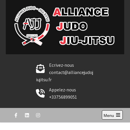
Skip
to
content
Alliance Judo Jiu-jitsu
Ecrivez-nous
contact@alliancejudoj
iujitsu.fr
Appelez-nous
+33756899051
Menu
Open
the
main