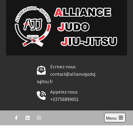
Skip
to
content
Alliance Judo Jiu-jitsu
Ecrivez-nous
contact@alliancejudoj
iujitsu.fr
Appelez-nous
+33756899051
Menu
Open
the
main