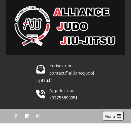
Skip
to
content
Alliance Judo Jiu-jitsu
Ecrivez-nous
contact@alliancejudoj
iujitsu.fr
Appelez-nous
+33756899051
Menu
Open
the
main