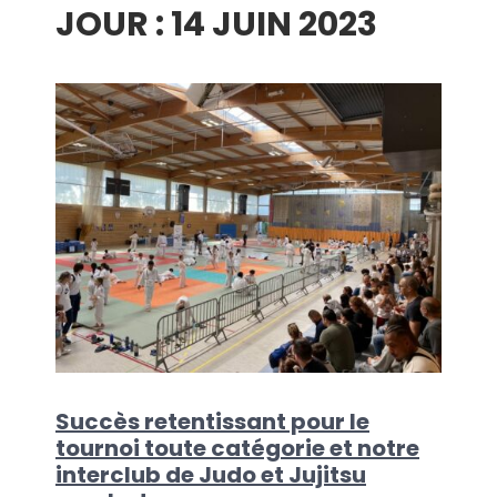
JOUR :
14 JUIN 2023
menu
Succès retentissant pour le
tournoi toute catégorie et notre
interclub de Judo et Jujitsu