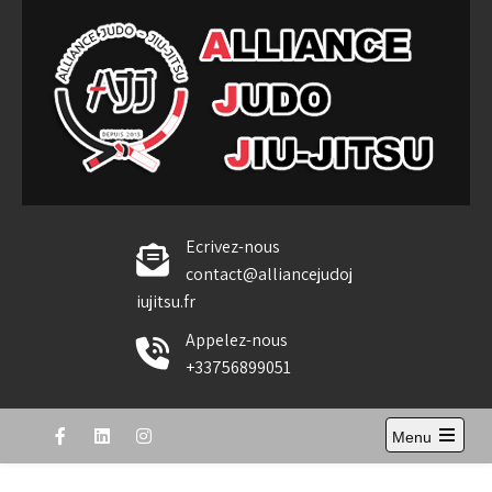
Skip
to
content
Alliance Judo Jiu-jitsu
Ecrivez-nous
contact@alliancejudoj
iujitsu.fr
Appelez-nous
+33756899051
Menu
Open
the
main