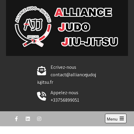
Skip
to
content
Alliance Judo Jiu-jitsu
Ecrivez-nous
contact@alliancejudoj
iujitsu.fr
Appelez-nous
+33756899051
Menu
Open
the
main