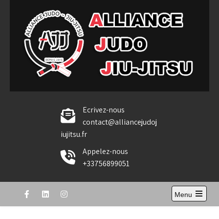
Skip
to
content
Alliance Judo Jiu-jitsu
Ecrivez-nous
contact@alliancejudoj
iujitsu.fr
Appelez-nous
+33756899051
Menu
Open
the
main