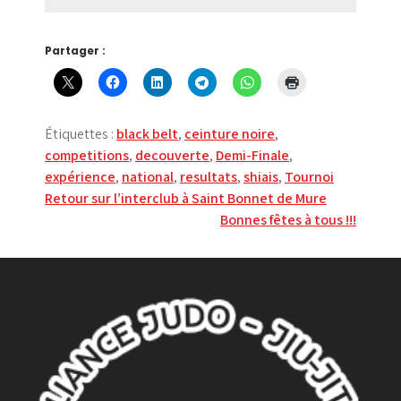
Partager :
Étiquettes :
black belt
,
ceinture noire
,
competitions
,
decouverte
,
Demi-Finale
,
expérience
,
national
,
resultats
,
shiais
,
Tournoi
Navigation
Retour sur l’interclub à Saint Bonnet de Mure
Bonnes fêtes à tous !!!
de
l’article