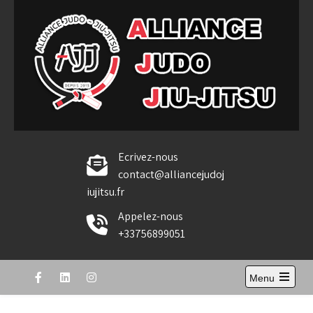
Skip
to
content
Alliance Judo Jiu-jitsu
Ecrivez-nous
contact@alliancejudoj
iujitsu.fr
Appelez-nous
+33756899051
Menu
Open
the
main