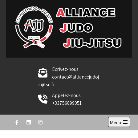
Skip
to
content
Alliance Judo Jiu-jitsu
Ecrivez-nous
contact@alliancejudoj
iujitsu.fr
Appelez-nous
+33756899051
Menu
Open
the
main