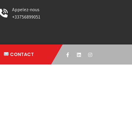
Appelez-nous
+33756899051
CONTACT