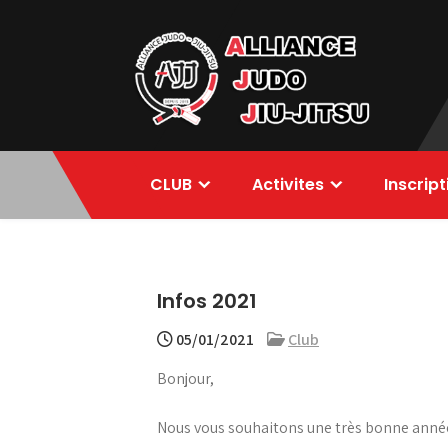
Skip
to
content
Alliance Judo
CLUB
Activites
Inscrip
Jiu-jitsu
Infos 2021
05/01/2021
Club
Bonjour,
Nous vous souhaitons une très bonne année 