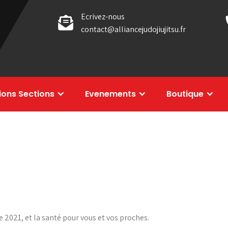
Ecrivez-nous
contact@alliancejudojiujitsu.fr
tions Sections
Evenements
Boutique
2021, et la santé pour vous et vos proches.