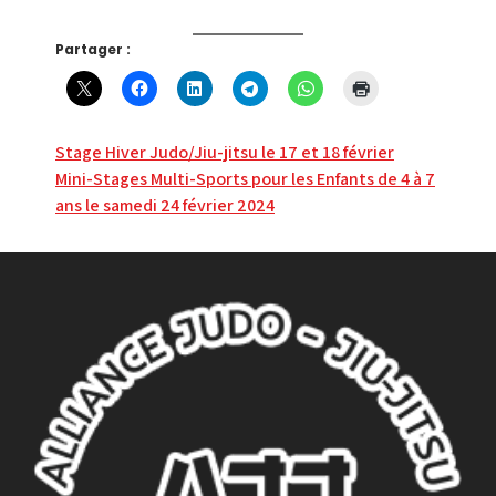
Partager :
Navigation
Stage Hiver Judo/Jiu-jitsu le 17 et 18 février
Mini-Stages Multi-Sports pour les Enfants de 4 à 7
de
ans le samedi 24 février 2024
l’article