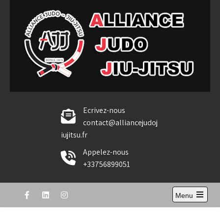
Skip
to
content
Alliance Judo Jiu-jitsu
Ecrivez-nous
contact@alliancejudoj
iujitsu.fr
Appelez-nous
+33756899051
Menu
Open
the
main