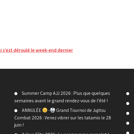
i s’est déroulé le week-end dernier
Summer Camp AJJ 2026 : Plus que quelques
semaines avant le grand rendez-vous de l’été !
ANNULÉE
-
Grand Tournoi de Jujitsu
Combat 2026 : Venez vibrer sur les tatamis le 28
juin !