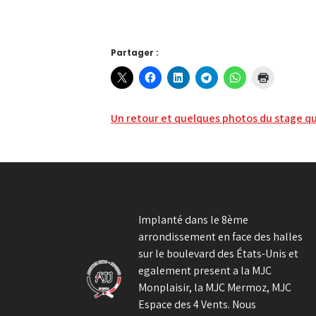
Partager :
Navigation
Un retour et quelques photos du stage qu
de
l’article
Implanté dans le 8ème
arrondissement en face des halles
sur le boulevard des États-Unis et
egalement present a la MJC
Monplaisir, la MJC Mermoz, MJC
Espace des 4 Vents. Nous