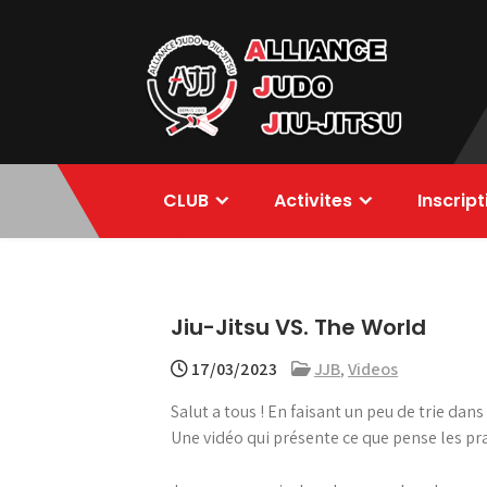
Skip
to
content
Alliance Judo
CLUB
Activites
Inscrip
Jiu-jitsu
Jiu-Jitsu VS. The World
17/03/2023
JJB
,
Videos
Salut a tous ! En faisant un peu de trie dan
Une vidéo qui présente ce que pense les pra