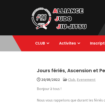
Skip
to
content
Alliance Judo
CLUB
Activites
Inscrip
Jiu-jitsu
Jours fériés, Ascension et 
20/05/2022
Club
,
Evenement
Bonjour à tous !
Nous vous rappelons que durant les fériés