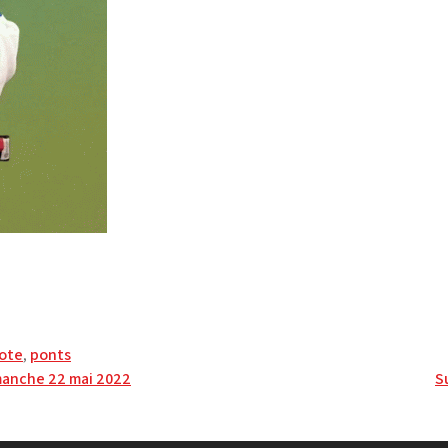
ote
,
ponts
manche 22 mai 2022
S