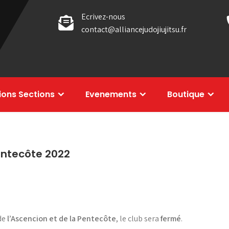
Ecrivez-nous
contact@alliancejudojiujitsu.fr
tions Sections
Evenements
Boutique
Pentecôte 2022
 de
l’Ascencion et de la Pentecôte
, le club sera
fermé
.