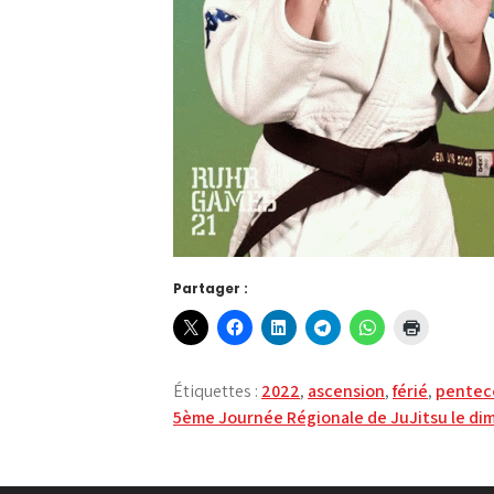
Partager :
Étiquettes :
2022
,
ascension
,
férié
,
pentec
Navigation
5ème Journée Régionale de JuJitsu le di
de