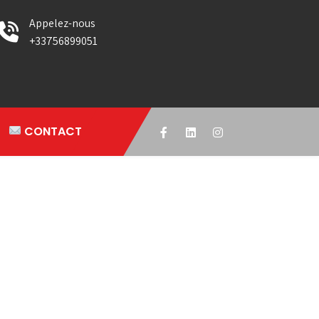
Appelez-nous
+33756899051
CONTACT