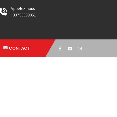
Appelez-nous
+33756899051
CONTACT