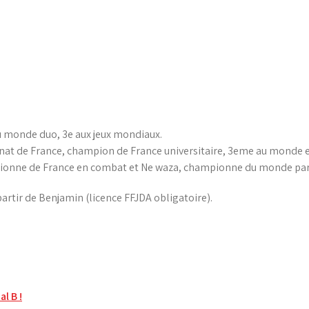
monde duo, 3e aux jeux mondiaux.
t de France, champion de France universitaire, 3eme au monde et
ionne de France en combat et Ne waza, championne du monde par 
partir de Benjamin (licence FFJDA obligatoire).
l B !