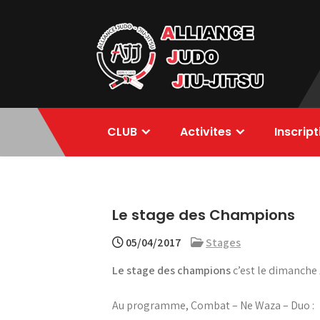
Skip
to
content
Alliance Judo
CLUB
Activites
Inscrip
Jiu-jitsu
Le stage des Champions
05/04/2017
Stages
Le stage des champions
c’est le dimanche 1
Au programme, Combat – Ne Waza – Duo :