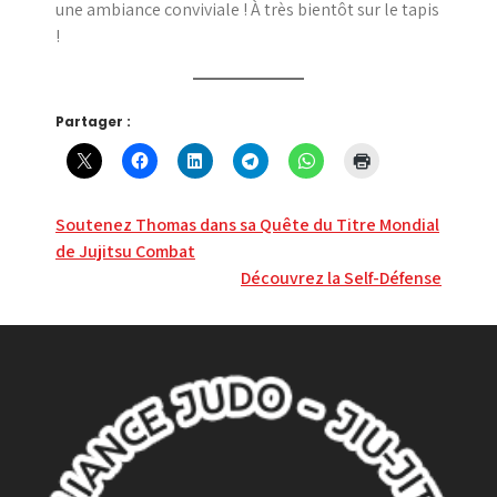
une ambiance conviviale ! À très bientôt sur le tapis
!
Partager :
Navigation
Soutenez Thomas dans sa Quête du Titre Mondial
de Jujitsu Combat
de
Découvrez la Self-Défense
l’article