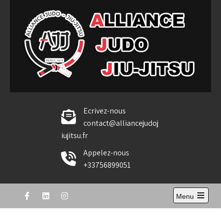
Skip
to
content
Alliance Judo Jiu-jitsu
Ecrivez-nous
contact@alliancejudoj
iujitsu.fr
Appelez-nous
+33756899051
Menu
Open
the
main