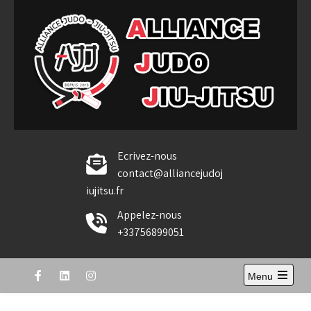
Skip
to
content
Alliance Judo Jiu-jitsu
Ecrivez-nous
contact@alliancejudoj
iujitsu.fr
Appelez-nous
+33756899051
Menu
Open
the
main