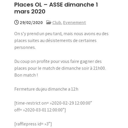
Places OL – ASSE dimanche 1
menu
mars 2020
29/02/2020
Club
,
Evenement
On s’y prend un peu tard, mais nous avons eu des
places suites au désistements de certaines
personnes.
Du coup on profite pour vous faire gagner des
places pour le match de dimanche soir à 21h00.
Bon match !
Fermeture du jeu dimanche a 12h
[time-restrict on= »2020-02-29 12:00:00″
off= »2020-03-01 12:00:00″]
[rafflepress id= »3″]