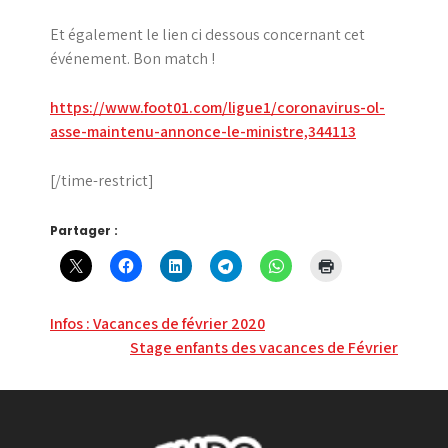
Et également le lien ci dessous concernant cet
événement. Bon match !
https://www.foot01.com/ligue1/coronavirus-ol-
asse-maintenu-annonce-le-ministre,344113
[/time-restrict]
Partager :
Navigation
Infos : Vacances de février 2020
Stage enfants des vacances de Février
de
l’article