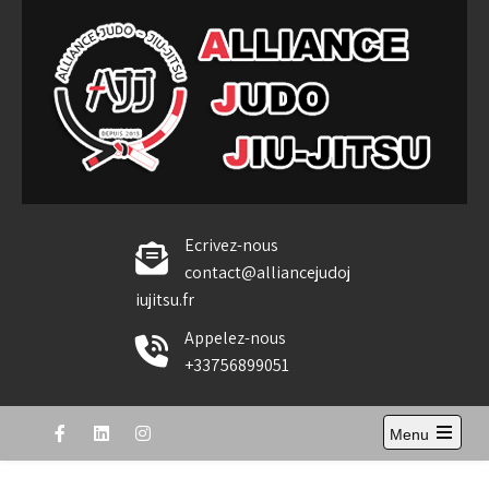
Skip
to
content
Alliance Judo Jiu-jitsu
Ecrivez-nous
contact@alliancejudoj
iujitsu.fr
Appelez-nous
+33756899051
Menu
Open
the
main