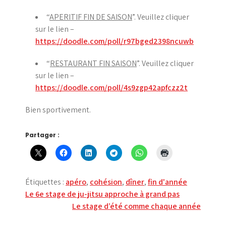
“
APERITIF FIN DE SAISON
”. Veuillez cliquer
sur le lien –
https://doodle.com/poll/r97bged2398ncuwb
“
RESTAURANT FIN SAISON
”. Veuillez cliquer
sur le lien –
https://doodle.com/poll/4s9zgp42apfczz2t
Bien sportivement.
Partager :
Étiquettes :
apéro
,
cohésion
,
dîner
,
fin d'année
Navigation
Le 6e stage de ju-jitsu approche à grand pas
Le stage d’été comme chaque année
de