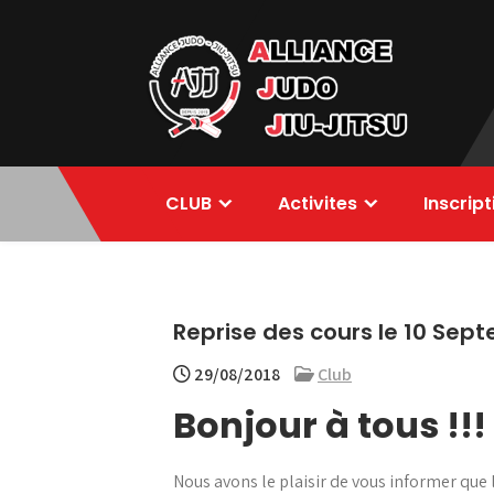
Skip
to
content
Alliance Judo
CLUB
Activites
Inscrip
Jiu-jitsu
Reprise des cours le 10 Sep
29/08/2018
Club
Bonjour à tous !!!
Nous avons le plaisir de vous informer que l