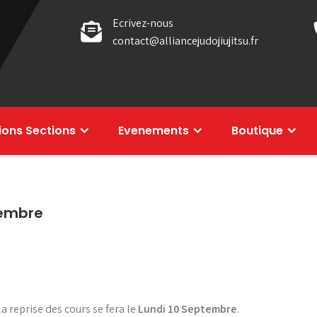
Ecrivez-nous
contact@alliancejudojiujitsu.fr
tions Sections
Evenements
Boutique
tembre
a reprise des cours se fera le
Lundi 10 Septembre
.