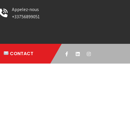
Appelez-nous
+33756899051
CONTACT