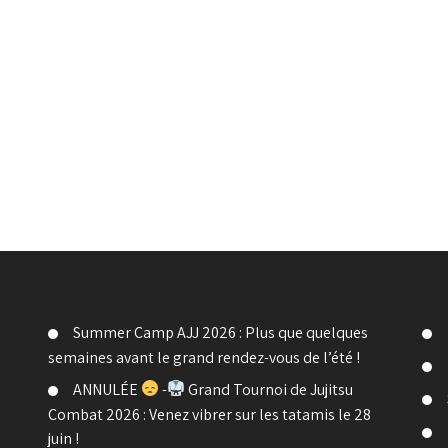
Summer Camp AJJ 2026 : Plus que quelques
semaines avant le grand rendez-vous de l’été !
ANNULÉE
-
Grand Tournoi de Jujitsu
Combat 2026 : Venez vibrer sur les tatamis le 28
juin !