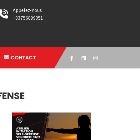
Appelez-nous
+33756899051
CONTACT
FENSE