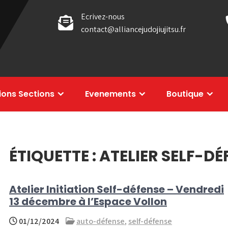
Ecrivez-nous
contact@alliancejudojiujitsu.fr
tions Sections
Evenements
Boutique
ÉTIQUETTE :
ATELIER SELF-DÉ
Atelier Initiation Self-défense – Vendredi
13 décembre à l’Espace Vollon
01/12/2024
auto-défense
,
self-défense