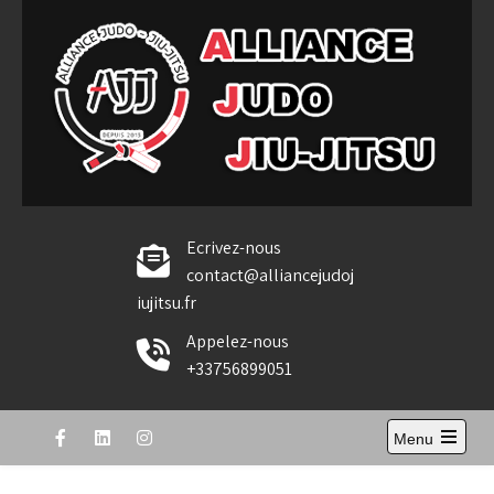
Skip
to
content
Alliance Judo Jiu-jitsu
Ecrivez-nous
contact@alliancejudoj
iujitsu.fr
Appelez-nous
+33756899051
Menu
Open
the
main