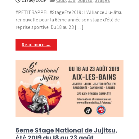
21/06/2019
Club
,
JJB
,
Jujitsu
,
Stages
#PETITRAPPEL #StageEte2019 : L’Alliance Jiu-Jitsu
renouvelle pour la 6ème année son stage d’été de
reprise sportive. Du 18 au 23 […]
Read more →
6eme Stage National de Jujitsu,
été 2019 du 18 au 23 août