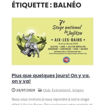
ÉTIQUETTE :
BALNÉO
menu
Plus que quelques jours! On y va,
on y va!
28/07/2020
Club
,
Evenement
,
Stages
Nous vous invitons à nous rejoindre à notre stage
d’été à Aix les Bains. Pour préparer votre rentrée et