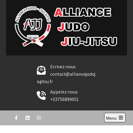
Skip
to
content
Alliance Judo Jiu-jitsu
Ecrivez-nous
contact@alliancejudoj
iujitsu.fr
Appelez-nous
+33756899051
Menu
Open
the
main