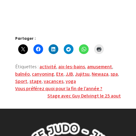
Partager :
Étiquettes :
activité
,
aix-les-bains
,
amusement
,
balnéo
,
canyoning
,
Ete
,
JJB
,
Jujitsu
,
Newaza
,
spa
,
Sport
,
stage
,
vacances
,
yoga
Navigation
Vous préférez quoi pour la fin de l’année ?
Stage avec Guy Delvingt le 25 aout
de
l’article