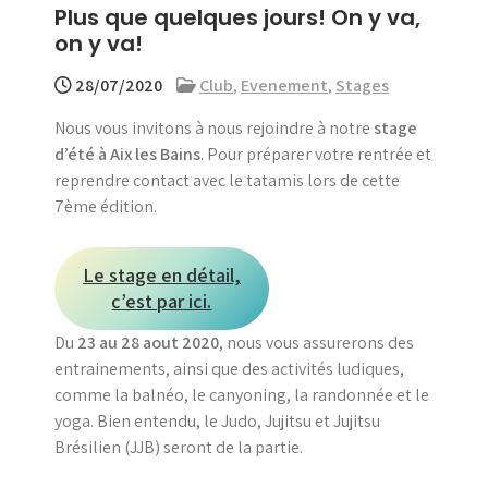
Plus que quelques jours! On y va,
menu
on y va!
28/07/2020
Club
,
Evenement
,
Stages
Nous vous invitons à nous rejoindre à notre
stage
d’été à Aix les Bains
. Pour préparer votre rentrée et
reprendre contact avec le tatamis lors de cette
7ème édition.
Le stage en détail,
c’est par ici.
Du
23 au 28 aout 2020
, nous vous assurerons des
entrainements, ainsi que des activités ludiques,
comme la balnéo, le canyoning, la randonnée et le
yoga. Bien entendu, le Judo, Jujitsu et Jujitsu
Brésilien (JJB) seront de la partie.