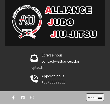
Skip
to
content
Alliance Judo Jiu-jitsu
Ecrivez-nous
contact@alliancejudoj
iujitsu.fr
Appelez-nous
+33756899051
Menu
Open
the
main