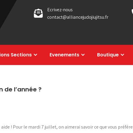
Ecrivez-nous
contact@alliancejudojiujitsu.fr
tions Sections
Evenements
Boutique
n de l’année ?
 aide ! Pour le mardi 7 juillet, on aimerai savoir ce que vous préfér