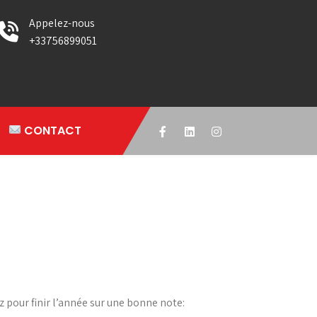
Appelez-nous
+33756899051
CONTACT
ez pour finir l’année sur une bonne note: