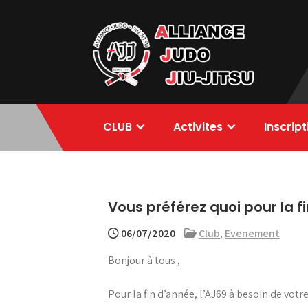
Skip
to
content
Alliance Judo
CLUB
Activites
Inscrip
Jiu-jitsu
Vous préférez quoi pour la fi
06/07/2020
Club
,
Evenement
Bonjour à tous ,
Pour la fin d’année, l’AJ69 à besoin de votre