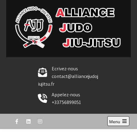
Skip
to
content
Alliance Judo Jiu-jitsu
Ecrivez-nous
contact@alliancejudoj
iujitsu.fr
Appelez-nous
+33756899051
Menu
Open
the
main