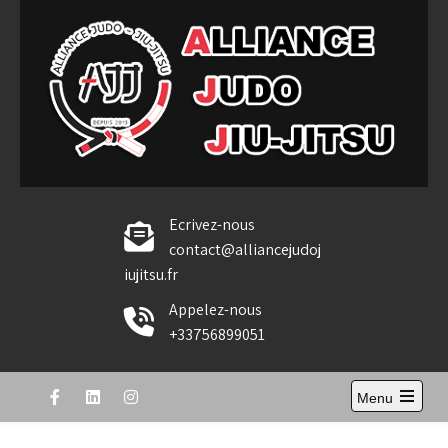
Skip
to
content
Alliance Judo Jiu-jitsu
Ecrivez-nous
contact@alliancejudoj
iujitsu.fr
Appelez-nous
+33756899051
Menu
Open
the
main