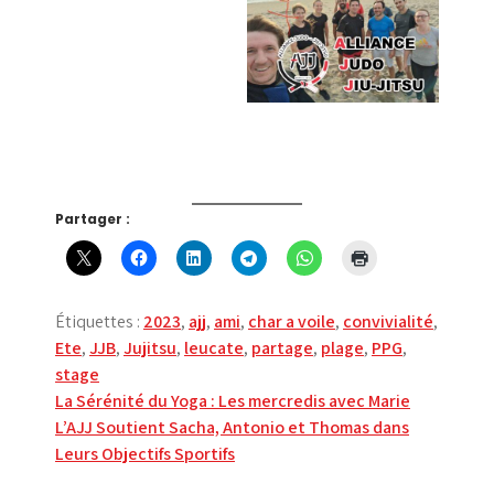
Partager :
Étiquettes :
2023
,
ajj
,
ami
,
char a voile
,
convivialité
,
Ete
,
JJB
,
Jujitsu
,
leucate
,
partage
,
plage
,
PPG
,
stage
Navigation
La Sérénité du Yoga : Les mercredis avec Marie
L’AJJ Soutient Sacha, Antonio et Thomas dans
de
Leurs Objectifs Sportifs
l’article