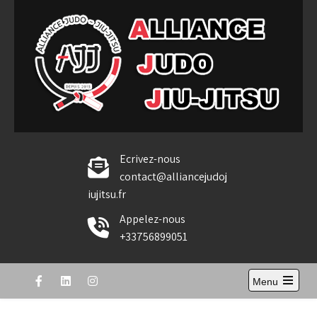
Skip
to
content
Alliance Judo Jiu-jitsu
Ecrivez-nous
contact@alliancejudoj
iujitsu.fr
Appelez-nous
+33756899051
Menu
Open
the
main