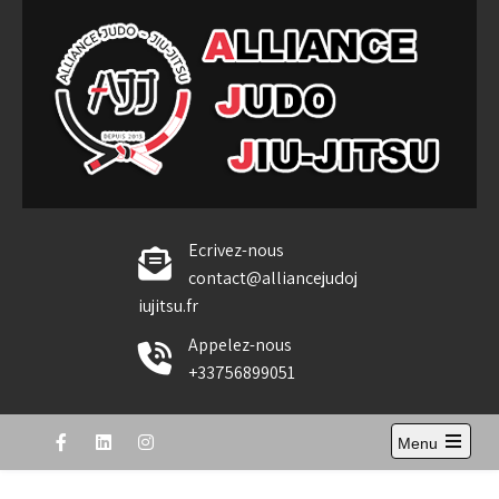
Skip
to
content
Alliance Judo Jiu-jitsu
Ecrivez-nous
contact@alliancejudoj
iujitsu.fr
Appelez-nous
+33756899051
Menu
Open
the
main