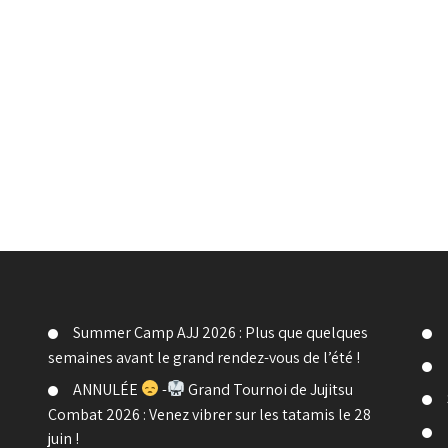
Summer Camp AJJ 2026 : Plus que quelques
semaines avant le grand rendez-vous de l’été !
ANNULÉE
-
Grand Tournoi de Jujitsu
Combat 2026 : Venez vibrer sur les tatamis le 28
juin !