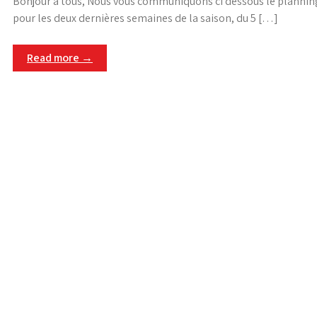
Bonjour a tous, Nous vous communiquons ci dessous le plannin
pour les deux dernières semaines de la saison, du 5 […]
Read more →