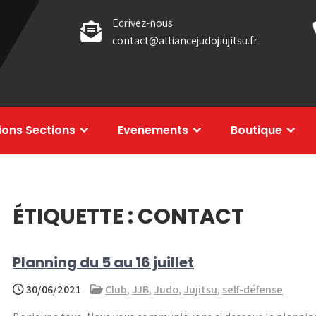
Ecrivez-nous
contact@alliancejudojiujitsu.fr
tions Sections
Evenements
Boutique
ÉTIQUETTE :
CONTACT
Planning du 5 au 16 juillet
30/06/2021
Club
,
JJB
,
Judo
,
Jujitsu
,
self-défense