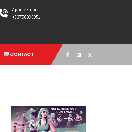
Appelez-nous
+33756899051
CONTACT