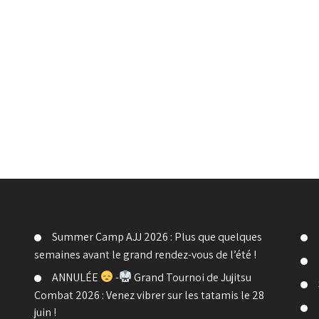
Summer Camp AJJ 2026 : Plus que quelques
semaines avant le grand rendez-vous de l’été !
ANNULÉE
-
Grand Tournoi de Jujitsu
Combat 2026 : Venez vibrer sur les tatamis le 28
juin !