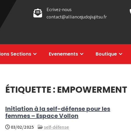
Ecrivez-nous
contact@alliancejudojiujitsu.fr
tions Sections
Evenements
Boutique
ÉTIQUETTE :
EMPOWERMENT
Initiation à la self-défense pour les
femmes – Espace Vollon
03/02/2025
self-défense