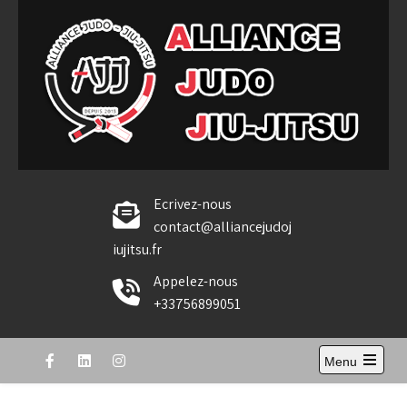
Skip
to
content
Alliance Judo Jiu-jitsu
Ecrivez-nous
contact@alliancejudoj
iujitsu.fr
Appelez-nous
+33756899051
Menu
Open
the
main