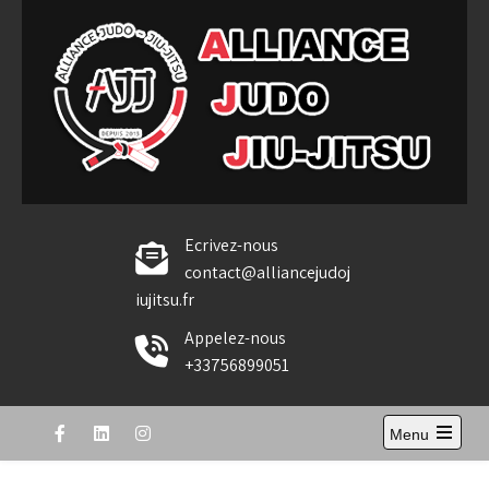
Skip
to
content
Alliance Judo Jiu-jitsu
Ecrivez-nous
contact@alliancejudoj
iujitsu.fr
Appelez-nous
+33756899051
Menu
Open
the
main