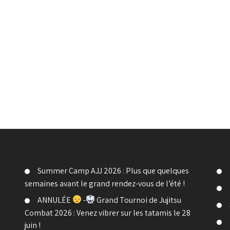
Summer Camp AJJ 2026 : Plus que quelques
semaines avant le grand rendez-vous de l’été !
ANNULÉE
-
Grand Tournoi de Jujitsu
Combat 2026 : Venez vibrer sur les tatamis le 28
juin !