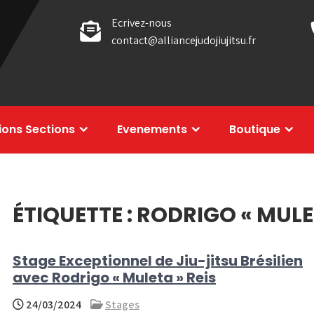
Ecrivez-nous
contact@alliancejudojiujitsu.fr
tions Sections
Evenements
Boutique
ÉTIQUETTE :
RODRIGO « MULET
Stage Exceptionnel de Jiu-jitsu Brésilien
avec Rodrigo « Muleta » Reis
24/03/2024
Stages