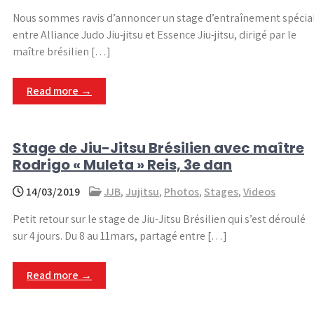
Nous sommes ravis d’annoncer un stage d’entraînement spécia
entre Alliance Judo Jiu-jitsu et Essence Jiu-jitsu, dirigé par le
maître brésilien […]
Read more →
Stage de Jiu-Jitsu Brésilien avec maître
Rodrigo « Muleta » Reis, 3e dan
14/03/2019
JJB
,
Jujitsu
,
Photos
,
Stages
,
Videos
Petit retour sur le stage de Jiu-Jitsu Brésilien qui s’est déroulé
sur 4 jours. Du 8 au 11mars, partagé entre […]
Read more →