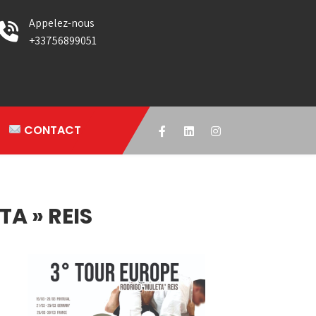
Appelez-nous
+33756899051
CONTACT
A » REIS