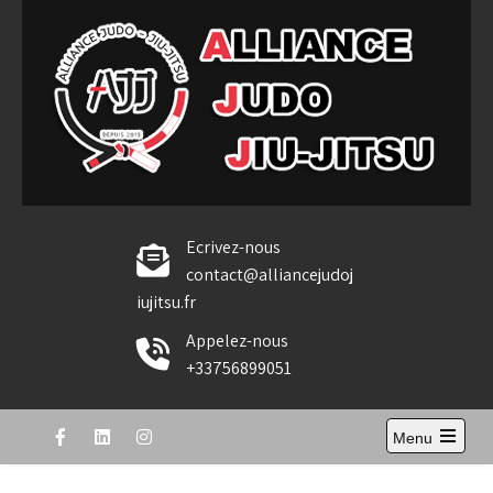
Skip
to
content
Alliance Judo Jiu-jitsu
Ecrivez-nous
contact@alliancejudoj
iujitsu.fr
Appelez-nous
+33756899051
Menu
Open
the
main