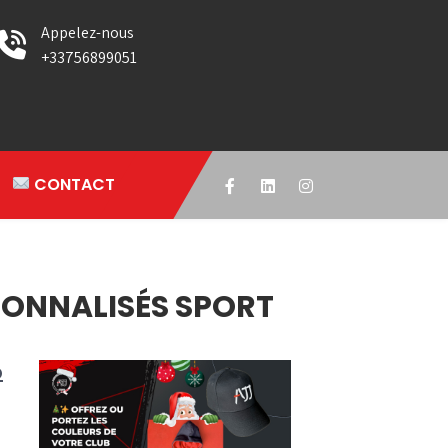
Appelez-nous
+33756899051
CONTACT
SONNALISÉS SPORT
b