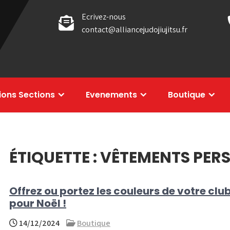
Ecrivez-nous
contact@alliancejudojiujitsu.fr
tions Sections
Evenements
Boutique
ÉTIQUETTE :
VÊTEMENTS PER
Offrez ou portez les couleurs de votre clu
pour Noël !
14/12/2024
Boutique