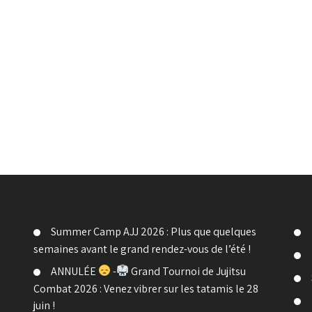
Summer Camp AJJ 2026 : Plus que quelques
semaines avant le grand rendez-vous de l’été !
ANNULÉE
-
Grand Tournoi de Jujitsu
Combat 2026 : Venez vibrer sur les tatamis le 28
juin !