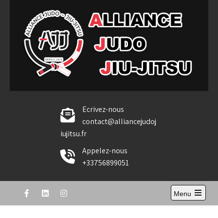
Skip
to
content
Alliance Judo Jiu-jitsu
Ecrivez-nous
contact@alliancejudoj
iujitsu.fr
Appelez-nous
+33756899051
Menu
Open
the
main