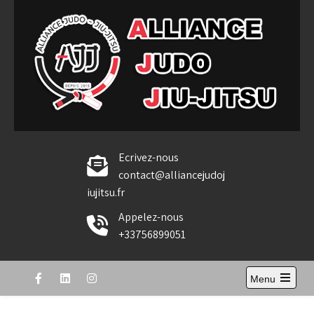
Skip
to
content
Alliance Judo Jiu-jitsu
Ecrivez-nous
contact@alliancejudoj
iujitsu.fr
Appelez-nous
+33756899051
Menu
Open
the
main