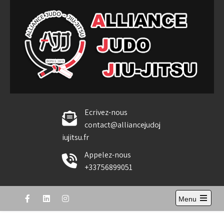
Skip
to
content
Alliance Judo Jiu-jitsu
Ecrivez-nous
contact@alliancejudoj
iujitsu.fr
Appelez-nous
+33756899051
Menu
Open
the
main