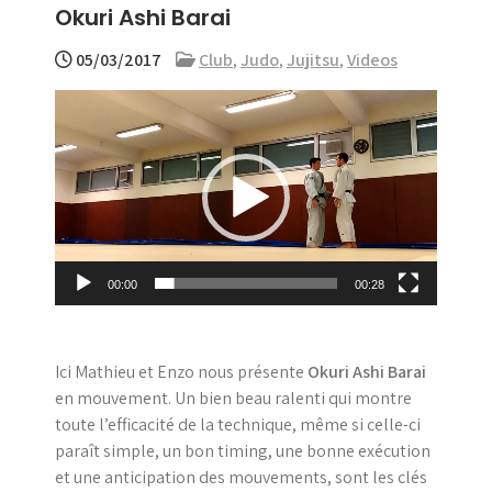
Okuri Ashi Barai
menu
05/03/2017
Club
,
Judo
,
Jujitsu
,
Videos
Lecteur
vidéo
00:00
00:28
Ici Mathieu et Enzo nous présente
Okuri Ashi Barai
en mouvement. Un bien beau ralenti qui montre
toute l’efficacité de la technique, même si celle-ci
paraît simple, un bon timing, une bonne exécution
et une anticipation des mouvements, sont les clés