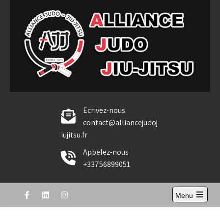
Skip
to
content
Alliance Judo Jiu-jitsu
Ecrivez-nous
contact@alliancejudoj
iujitsu.fr
Appelez-nous
+33756899051
Menu
Open
the
main