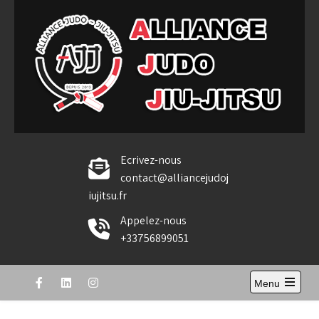
Skip
to
content
Alliance Judo Jiu-jitsu
Ecrivez-nous
contact@alliancejudoj
iujitsu.fr
Appelez-nous
+33756899051
Menu
Open
the
main