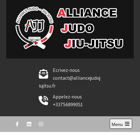
Skip
to
content
Alliance Judo Jiu-jitsu
Ecrivez-nous
contact@alliancejudoj
iujitsu.fr
Appelez-nous
+33756899051
Menu
Open
the
main