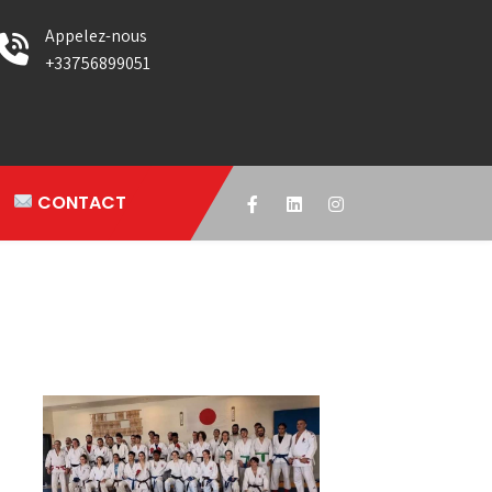
Appelez-nous
+33756899051
CONTACT