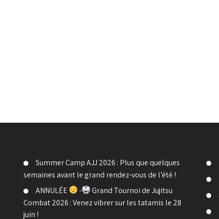
Summer Camp AJJ 2026 : Plus que quelques
semaines avant le grand rendez-vous de l’été !
ANNULÉE
-
Grand Tournoi de Jujitsu
Combat 2026 : Venez vibrer sur les tatamis le 28
juin !