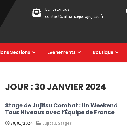
Ecrivez-nous
contact@alliancejudojiujitsu.fr
tions Sections
Evenements
Boutique
JOUR :
30 JANVIER 2024
Stage de Jujitsu Combat : Un Weekend
Tous Niveaux avec l’Équipe de France
30/01/2024
Jujitsu
,
Stages