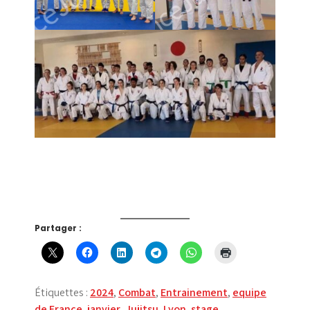
Partager :
Étiquettes :
2024
,
Combat
,
Entrainement
,
equipe
de France
,
janvier
,
Jujitsu
,
Lyon
,
stage