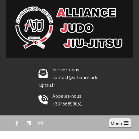
Skip
to
content
Alliance Judo Jiu-jitsu
Ecrivez-nous
contact@alliancejudoj
iujitsu.fr
Appelez-nous
+33756899051
Menu
Open
the
main