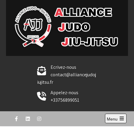
Skip
to
content
Alliance Judo Jiu-jitsu
Ecrivez-nous
contact@alliancejudoj
iujitsu.fr
Appelez-nous
+33756899051
Menu
Open
the
main